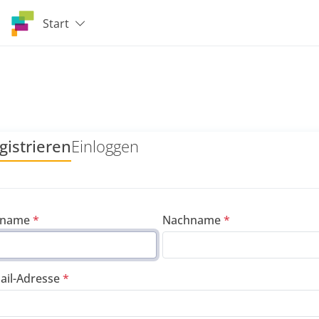
Start
gistrieren
Einloggen
rname
Nachname
ail-Adresse